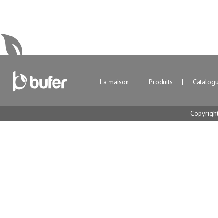
La maison
Produits
Catalog
Copyrigh