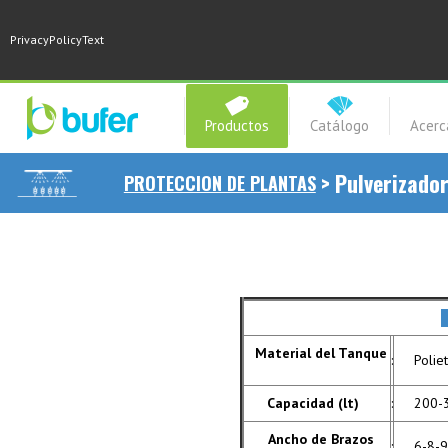
PrivacyPolicyText
Productos
Catálogo
Acerc
>
Pulverizado
PROTECCION DE PLANTAS
Material del Tanque
:
Polie
Capacidad (lt)
:
200-30
Ancho de Brazos
:
6-8-9-