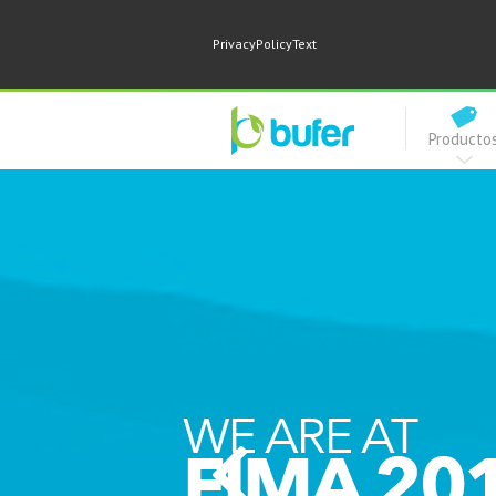
PrivacyPolicyText
Producto