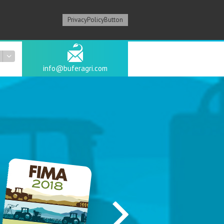
PrivacyPolicyButton
info@buferagri.com